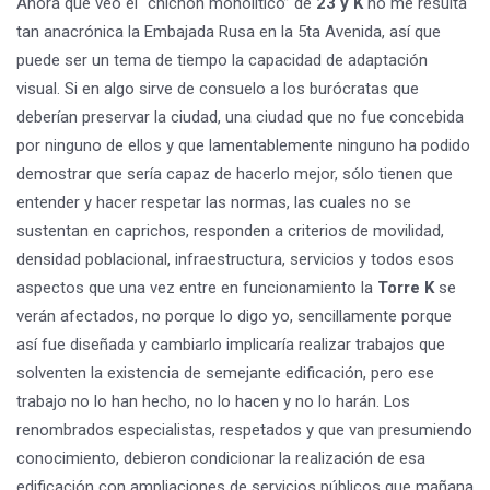
Ahora que veo el “chichón monolítico” de
23 y K
no me resulta
tan anacrónica la Embajada Rusa en la 5ta Avenida, así que
puede ser un tema de tiempo la capacidad de adaptación
visual. Si en algo sirve de consuelo a los burócratas que
deberían preservar la ciudad, una ciudad que no fue concebida
por ninguno de ellos y que lamentablemente ninguno ha podido
demostrar que sería capaz de hacerlo mejor, sólo tienen que
entender y hacer respetar las normas, las cuales no se
sustentan en caprichos, responden a criterios de movilidad,
densidad poblacional, infraestructura, servicios y todos esos
aspectos que una vez entre en funcionamiento la
Torre K
se
verán afectados, no porque lo digo yo, sencillamente porque
así fue diseñada y cambiarlo implicaría realizar trabajos que
solventen la existencia de semejante edificación, pero ese
trabajo no lo han hecho, no lo hacen y no lo harán. Los
renombrados especialistas, respetados y que van presumiendo
conocimiento, debieron condicionar la realización de esa
edificación con ampliaciones de servicios públicos que mañana