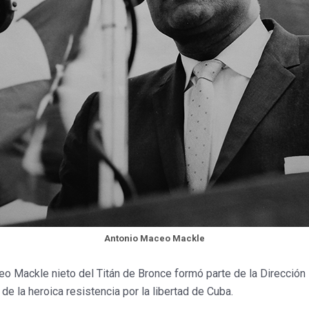
Antonio Maceo Mackle
o Mackle nieto del Titán de Bronce formó parte de la Dirección
 de la heroica resistencia por la libertad de Cuba.