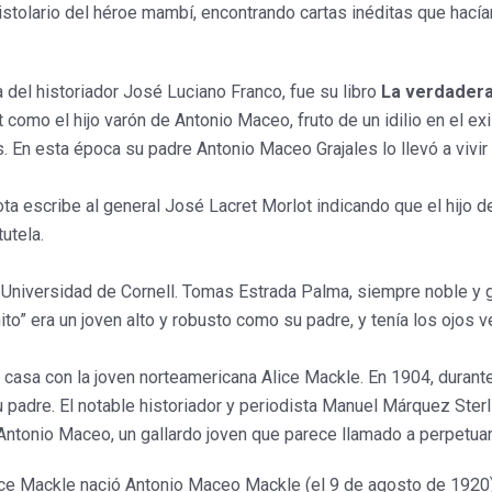
istolario del héroe mambí, encontrando cartas inéditas que hacían
a del historiador José Luciano Franco, fue su libro
La verdadera
como el hijo varón de Antonio Maceo, fruto de un idilio en el exi
 En esta época su padre Antonio Maceo Grajales lo llevó a vivir c
ota escribe al general José Lacret Morlot indicando que el hijo 
utela.
a Universidad de Cornell. Tomas Estrada Palma, siempre noble y
ito” era un joven alto y robusto como su padre, y tenía los ojos 
casa con la joven norteamericana Alice Mackle. En 1904, durante
 su padre. El notable historiador y periodista Manuel Márquez Sterl
Antonio Maceo, un gallardo joven que parece llamado a perpetuar l
ice Mackle nació Antonio Maceo Mackle (el 9 de agosto de 192